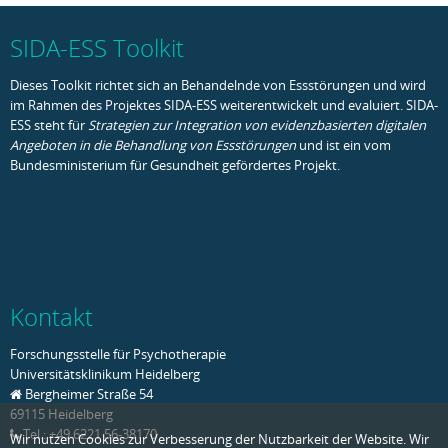
SIDA-ESS Toolkit
Dieses Toolkit richtet sich an Behandelnde von Essstörungen und wird
im Rahmen des Projektes SIDA-ESS weiterentwickelt und evaluiert. SIDA-
ESS steht für
Strategien zur Integration von evidenzbasierten digitalen
Angeboten in die Behandlung von Essstörungen
und ist ein vom
Bundesministerium für Gesundheit gefördertes Projekt.
Kontakt
Forschungsstelle für Psychotherapie
Universitätsklinikum Heidelberg
Bergheimer Straße 54
69115 Heidelberg
Tel.: +49 6221 56-38170
Wir nutzen Cookies zur Verbesserung der Nutzbarkeit der Website. Wir